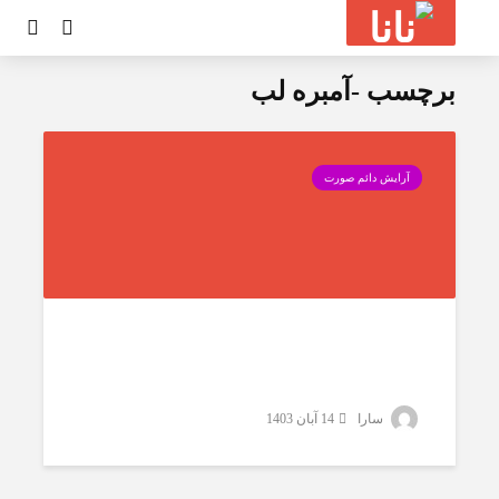
برچسب -آمبره لب
آ
آرایش دائم صورت
ر
ا
ی
ش
ل
ب‌
ب
سارا
14 آبان 1403
ه
س