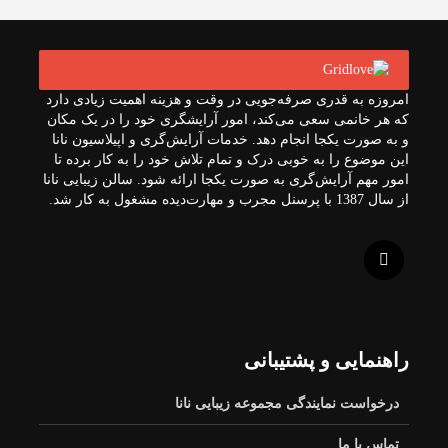
ب
ک
د
ه
امروزه به قدری صرفه‌جویی در وقت و هزینه اهمیت زیادی دارد
که هر خانمی سعی می‌کند، امور آرایشگری خود را در یک مکان
ه
و به صورت یکجا انجام دهد. خدمات آرایش‌گری و اپیلاسیون نانا
۹
این موضوع را به خوبی درک و تمام تلاش خود را به کار برده تا
امور مهم آرایش‌گری به صورت یکجا ارائه شود. سالن زیبایی نانا
۰
از سال 1387 با پرسنل مجرب و مهارت‌دیده مشغول به کار شد.
چ
ی
س
ت
؟
راهنمایی و پشتیبانی
درخواست نمایندگی مجموعه زیبایی نانا
تماس با ما