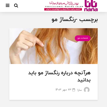
برچسب -رنگساژ مو
خدمات مو
هرآنچه درباره رنگساژ مو باید
بدانید
23 مهر 1403
سارا