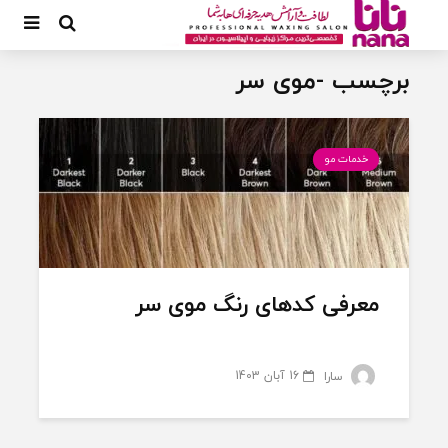
برچسب -موی سر
خدمات مو
معرفی کدهای رنگ موی سر
16 آبان 1403
سارا