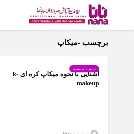
برچسب -میکاپ
آرایش دائم صورت
آشنایی با نحوه میکاپ کره ای k-
makeup
سارا
8 ماه قبل