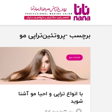
برچسب -پروتئین‌تراپی مو
خدمات مو
با انواع تراپی و احیا مو آشنا
شوید
20 خرداد 1404
سارا