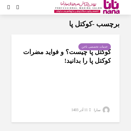
برچسب -کوکتل پا
خدمات تخصصی ناخن
کوکتل پا چیست؟ و ⁠فواید ⁠⁠مضرات
کوکتل پا را بدانید!
سارا
11 آذر 1403