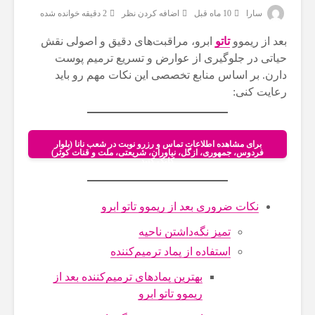
سارا
10 ماه قبل
اضافه کردن نظر
2 دقیقه خوانده شده
بعد از ریموو
تاتو
ابرو، مراقبت‌های دقیق و اصولی نقش
حیاتی در جلوگیری از عوارض و تسریع ترمیم پوست
دارن. بر اساس منابع تخصصی این نکات مهم رو باید
رعایت کنی:
برای مشاهده اطلاعات تماس و رزرو نوبت در شعب نانا (بلوار
فردوس، جمهوری، ازگل، نیاوران، شریعتی، ملت و قنات کوثر)
کلیک کنید
نکات ضروری بعد از ریموو تاتو ابرو
تمیز نگه‌داشتن ناحیه
استفاده از پماد ترمیم‌کننده
بهترین پمادهای ترمیم‌کننده بعد از
ریموو تاتو ابرو