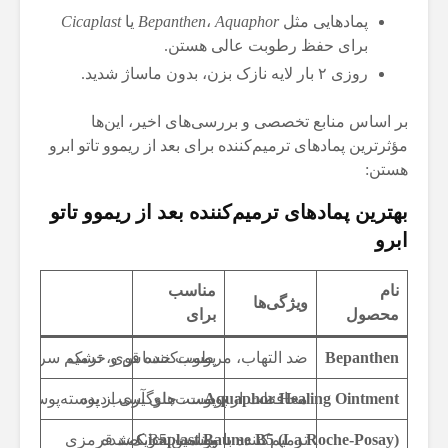
پمادهایی مثل
Aquaphor
،
Bepanthen
یا
Cicaplast
برای حفظ رطوبت عالی هستن.
روزی ۲ بار لایه نازک بزن، بدون ماساژ شدید.
بر اساس منابع تخصصی و بررسی‌های اخیر، این‌ها
مؤثرترین پمادهای ترمیم‌کننده برای بعد از ریموو تاتو ابرو
هستن:
بهترین پمادهای ترمیم‌کننده بعد از ریموو تاتو
ابرو
نام
مناسب
ویژگی‌ها
محصول
برای
Bepanthen
پوست حساس و خشک
ضد التهاب، مرطوب‌کننده قوی، ترمیم سریع
Aquaphor Healing Ointment
پوست‌های آسیب‌دیده
محافظت از پوست، جلوگیری از پوسته‌پوسته ش
ترمیم‌کننده با ویتامین B5، ضد قرمزی
Cicaplast Baume B5 (La Roche-Posay)
پوست تحریک‌شده