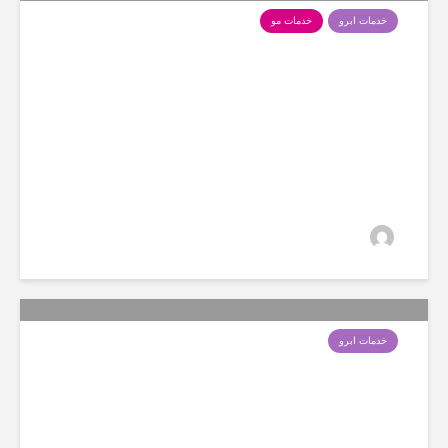
خدمات ابرو
خدمات مو
هرآنچه که درباره واریاسیون آبی
باید بدانید و برای چه رنگ هایی
استفاده میشه
سارا
25 بازدید
خدمات ابرو
اشتباهات رایج استفاده از
واریاسیون آبی که باعث سبز
شدن مو می‌شود