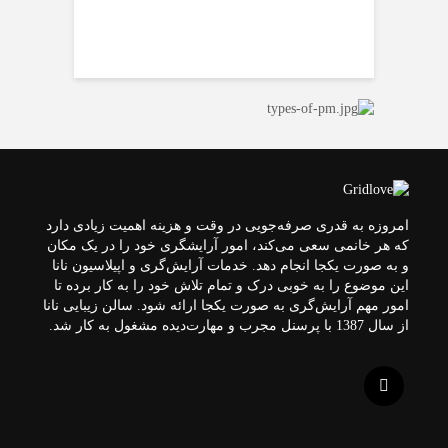
مو؛ ایده‌ها، رنگ‌های
بررسی کامل مزایا،
پشتتان را تقویت کنیم؟
مناسب آن
کاربردها، عوارض و نحوه
استفاده
روتین مراقبت از موهای
دکلره شده
رتینول برای پوست
معرفی پرطرفدارترین
چیست؟ فواید، عوارض و
لاک ژل های 2025
روش استفاده آن
تفاوت موی سالم و موی
ناسالم از نظر ساختاری
مو
فرق تینت لب و شیدینگ
روتین مراقبت از موهای
فر
لب چیست؟ وچگونه
انجام می‌شود؟
امروزه به قدری صرفه‌جویی در وقت و هزینه اهمیت زیادی دارد
که هر خانمی سعی می‌کند، امور آرایشگری خود را در یک مکان
و به صورت یکجا انجام دهد. خدمات آرایش‌گری و اپیلاسیون نانا
این موضوع را به خوبی درک و تمام تلاش خود را به کار برده تا
امور مهم آرایش‌گری به صورت یکجا ارائه شود. سالن زیبایی نانا
از سال 1387 با پرسنل مجرب و مهارت‌دیده مشغول به کار شد.