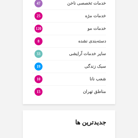
خدمات تخصصی ناخن
47
خدمات مژه
25
خدمات مو
120
دسته‌بندی نشده
8
سایر خدمات آرایشی
33
سبک زندگی
19
شعب نانا
10
مناطق تهران
15
جدیدترین ها
سرم PDRN چیست؟
چگونه موهای نازک و کم
نکات مراقبت فیس فریم