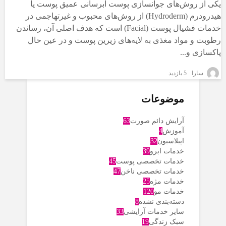
یکی از روش‌های جوانسازی پوست آبرسانی عمیق پوست یا
هیدرودرم (Hydroderm) از روش‌های محبوب و غیرتهاجمی در
خدمات فشیال پوست (Facial) است که هدف اصلی آن، رساندن
رطوبت و مواد مغذی به لایه‌های زیرین پوست و در عین حال
پاکسازی و...
سارا
5 بازدید
موضوعات
آرایش دائم صورت
63
آموزش
4
اپیلاسیون
32
خدمات ابرو
39
خدمات تخصصی پوست
45
خدمات تخصصی ناخن
47
خدمات مژه
25
خدمات مو
120
دسته‌بندی نشده
8
سایر خدمات آرایشی
33
سبک زندگی
19