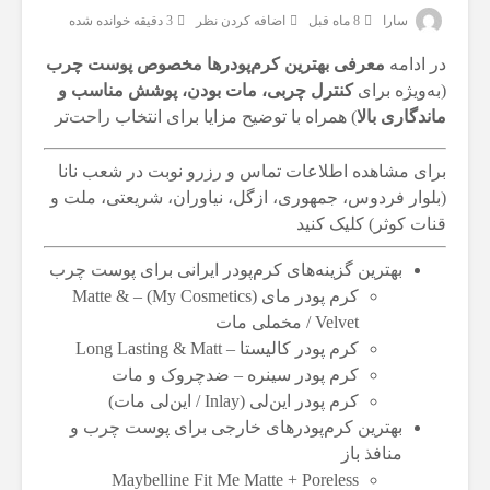
سارا
8 ماه قبل
اضافه کردن نظر
3 دقیقه خوانده شده
در ادامه
معرفی بهترین کرم‌پودرها مخصوص پوست چرب
(به‌ویژه برای
کنترل چربی، مات بودن، پوشش مناسب و
ماندگاری بالا
) همراه با توضیح مزایا برای انتخاب راحت‌تر
برای مشاهده اطلاعات تماس و رزرو نوبت در شعب نانا
(بلوار فردوس، جمهوری، ازگل، نیاوران، شریعتی، ملت و
قنات کوثر) کلیک کنید
بهترین گزینه‌های کرم‌پودر ایرانی برای پوست چرب
کرم پودر مای (My Cosmetics) – Matte &
Velvet / مخملی مات
کرم پودر کالیستا – Long Lasting & Matt
کرم پودر سینره – ضدچروک و مات
کرم پودر این‌لی (Inlay / این‌لی مات)
بهترین کرم‌پودرهای خارجی برای پوست چرب و
منافذ باز
Maybelline Fit Me Matte + Poreless