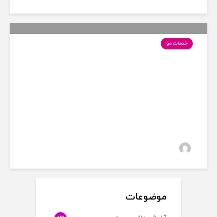
خدمات مو
چگونه موهای نازک و کم
پشتتان را تقویت کنیم؟
36 بازدید
سارا
موضوعات