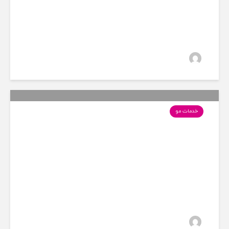
13 بازدید
سارا
خدمات مو
روتین مراقبت از موهای فر
15 بازدید
سارا