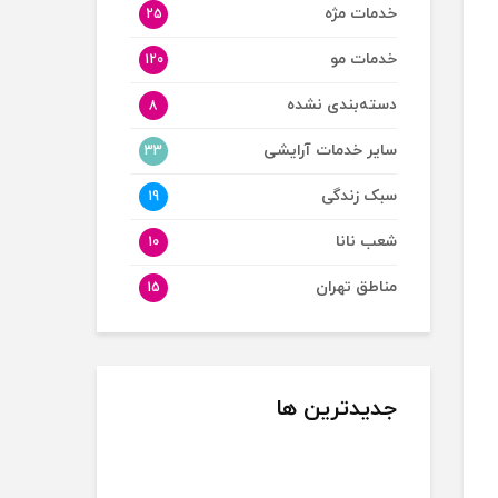
خدمات مژه
25
خدمات مو
120
دسته‌بندی نشده
8
سایر خدمات آرایشی
33
سبک زندگی
19
شعب نانا
10
مناطق تهران
15
جدیدترین ها
نکات مراقبت فیس
سرم PDRN چیست؟
چگونه موهای نازک و کم
فریم مو؛ ایده‌ها،
بررسی کامل مزایا،
پشتتان را تقویت کنیم؟