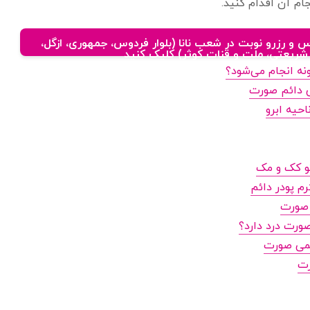
ام آن اقدام کنید.
 و رزرو نوبت در شعب نانا (بلوار فردوس، جمهوری، ازگل،
، شریعتی، ملت و قنات کوثر) کلیک کنید
ه انجام می‌شود؟
ش دائم صورت
حیه ابرو
تو کک و مک
م پودر دائم
 صورت
صورت درد دارد؟
ئمی صورت
رت