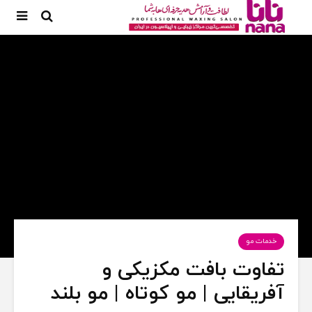
خدمات مو
تفاوت بافت مکزیکی و
آفریقایی | مو کوتاه | مو بلند