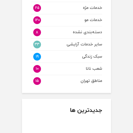
خدمات مژه
25
خدمات مو
120
دسته‌بندی نشده
8
سایر خدمات آرایشی
33
سبک زندگی
19
شعب نانا
10
مناطق تهران
15
جدیدترین ها
نکات مراقبت فیس
سرم PDRN چیست؟
چگونه موهای نازک و کم
فریم مو؛ ایده‌ها،
بررسی کامل مزایا،
پشتتان را تقویت کنیم؟