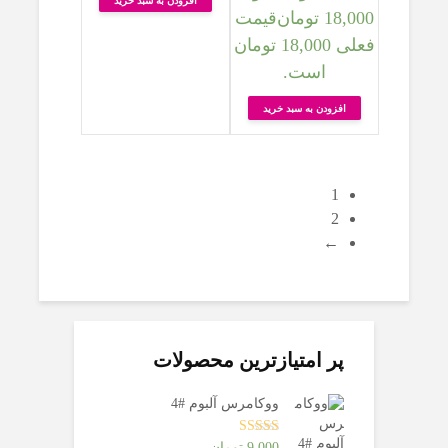
افزودن به سبد خرید
18,000
تومان
قیمت
فعلی 18,000 تومان
است.
افزودن به سبد خرید
1
2
←
پر امتیازترین محصولات
ووکامرس آلبوم #4
امتیاز
5.00
از
9,000
تومان