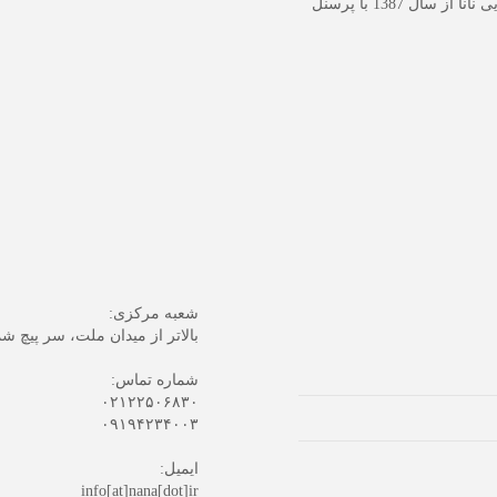
امور مهم آرایش‌گری به صورت یکجا ارائه شود. سالن زیبایی نانا از سال 1387 با پرسنل
شعبه مرکزی:
بالاتر از میدان ملت، سر پیچ شم
شماره تماس:
۰۲۱۲۲۵۰۶۸۳۰
۰۹۱۹۴۲۳۴۰۰۳
ایمیل:
info[at]nana[dot]ir