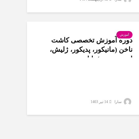
آموزش
دوره آموزش تخصصی کاشت
ناخن (مانیکور، پدیکور، ژلیش،
لمینت، پودر) نانا
سارا
14 تیر 1403