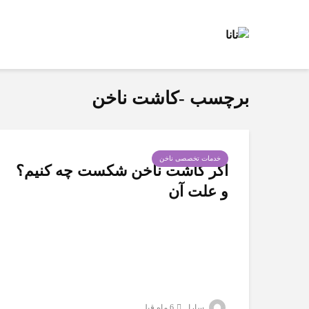
برچسب -کاشت ناخن
خدمات تخصصی ناخن
اگر کاشت ناخن شکست چه کنیم؟
و علت آن
سارا
6 ماه قبل