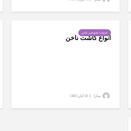
خدمات تخصصی ناخن
انواع کاشت ناخن
سارا
18 آبان 1403