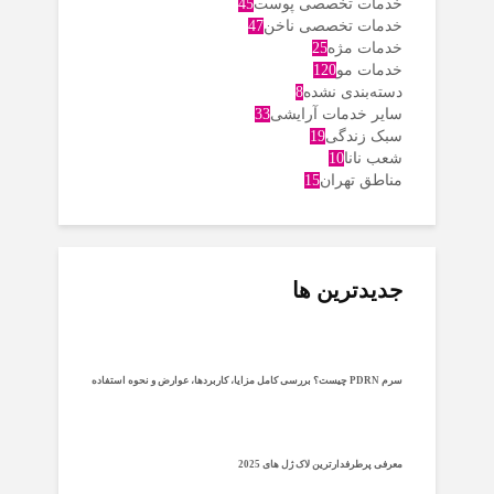
خدمات تخصصی پوست
45
خدمات تخصصی ناخن
47
خدمات مژه
25
خدمات مو
120
دسته‌بندی نشده
8
سایر خدمات آرایشی
33
سبک زندگی
19
شعب نانا
10
مناطق تهران
15
جدیدترین ها
سرم PDRN چیست؟ بررسی کامل مزایا، کاربردها، عوارض و نحوه استفاده
معرفی پرطرفدارترین لاک ژل های 2025