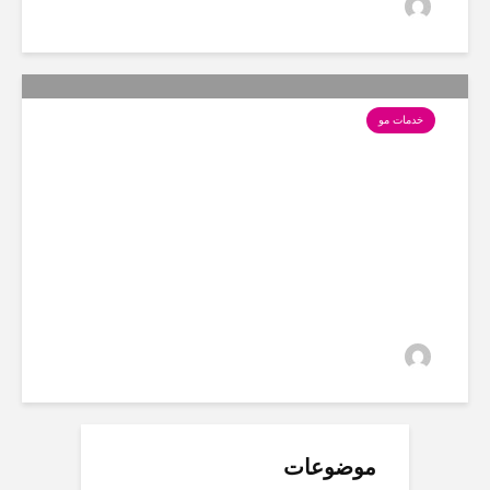
سارا
15 بازدید
خدمات مو
چگونه موهای نازک و کم پشتتان
را تقویت کنیم؟
سارا
36 بازدید
موضوعات