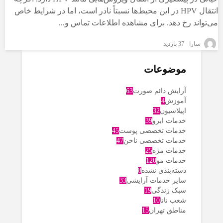
انتقال HPV در این محیط‌ها نسبتاً نادر است، اما در شرایط خاص
می‌تواند رخ دهد. برای مشاهده اطلاعات تماس و...
سارا
37 بازدید
موضوعات
آرایش دائم صورت
63
آموزش
4
اپیلاسیون
32
خدمات ابرو
39
خدمات تخصصی پوست
45
خدمات تخصصی ناخن
47
خدمات مژه
25
خدمات مو
120
دسته‌بندی نشده
8
سایر خدمات آرایشی
33
سبک زندگی
19
شعب نانا
10
مناطق تهران
15