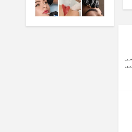
رسی
یبی