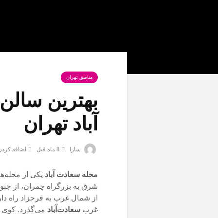
مناطق تهران
بهترین سالن 
آباد تهران
سارا
8 ماه قبل
اضافه کردن
محله
سعادت آباد
یکی از محله‌
شرق به بزرگراه چمران، از جنو
از شمال غرب به فرحزاد راه دارد
غرب
سعادت‌آباد
می‌گذرد. کوی 