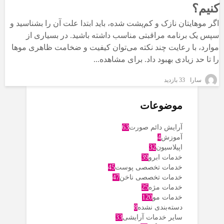
کنیم؟
اگر موهایتان نازک و کم‌پشت شده، باید ابتدا علت آن را بشناسید و
سپس یک برنامه مراقبتی مناسب داشته باشید. در بسیاری از
موارد، با رعایت چند نکته می‌توان کیفیت و ضخامت ظاهری موها
را تا حد زیادی بهبود داد. برای مشاهده...
سارا
33 بازدید
موضوعات
آرایش دائم صورت
63
آموزش
4
اپیلاسیون
32
خدمات ابرو
39
خدمات تخصصی پوست
45
خدمات تخصصی ناخن
47
خدمات مژه
25
خدمات مو
120
دسته‌بندی نشده
8
سایر خدمات آرایشی
33